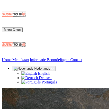
Menu
Close
(huidige)
Home
Menukaart
Informatie
Beoordelingen
Contact
Nederlands
English
Deutsch
Português