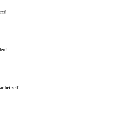
ect!
len!
r het zelf!