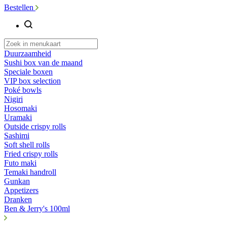
Bestellen
Duurzaamheid
Sushi box van de maand
Speciale boxen
VIP box selection
Poké bowls
Nigiri
Hosomaki
Uramaki
Outside crispy rolls
Sashimi
Soft shell rolls
Fried crispy rolls
Futo maki
Temaki handroll
Gunkan
Appetizers
Dranken
Ben & Jerry's 100ml