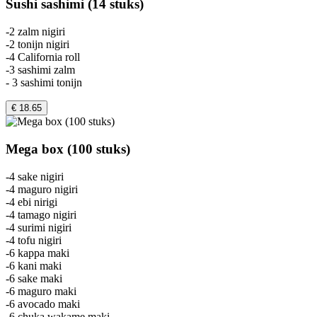
Sushi sashimi (14 stuks)
-2 zalm nigiri
-2 tonijn nigiri
-4 California roll
-3 sashimi zalm
- 3 sashimi tonijn
€ 18.65
Mega box (100 stuks)
-4 sake nigiri
-4 maguro nigiri
-4 ebi nirigi
-4 tamago nigiri
-4 surimi nigiri
-4 tofu nigiri
-6 kappa maki
-6 kani maki
-6 sake maki
-6 maguro maki
-6 avocado maki
-6 chuka wakame maki