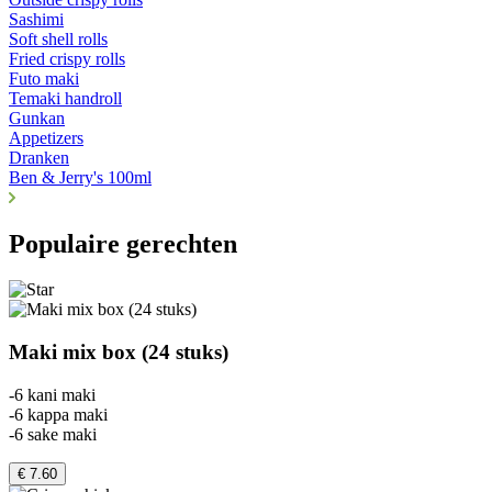
Sashimi
Soft shell rolls
Fried crispy rolls
Futo maki
Temaki handroll
Gunkan
Appetizers
Dranken
Ben & Jerry's 100ml
Populaire gerechten
Maki mix box (24 stuks)
-6 kani maki
-6 kappa maki
-6 sake maki
€ 7.60