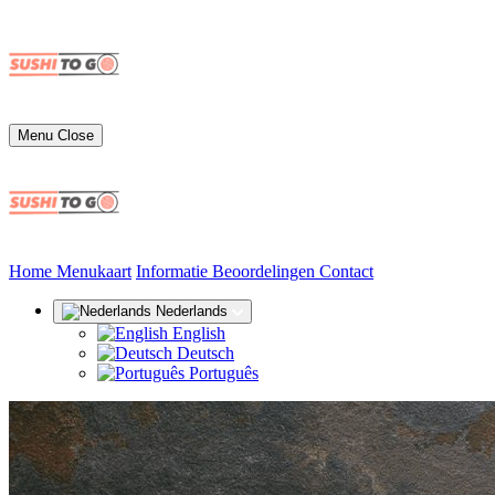
Menu
Close
(huidige)
Home
Menukaart
Informatie
Beoordelingen
Contact
Nederlands
English
Deutsch
Português