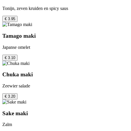
Tonijn, zeven kruiden en spicy saus
€ 3.95
Tamago maki
Japanse omelet
€ 3.10
Chuka maki
Zeewier salade
€ 3.20
Sake maki
Zalm